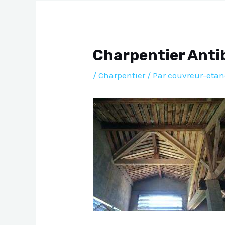
l’article
Charpentier Anti
/
Charpentier
/ Par
couvreur-etan