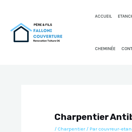
Aller
au
ACCUEIL
ETANC
contenu
CHEMINÉE
CON
Charpentier Anti
/
Charpentier
/ Par
couvreur-etan