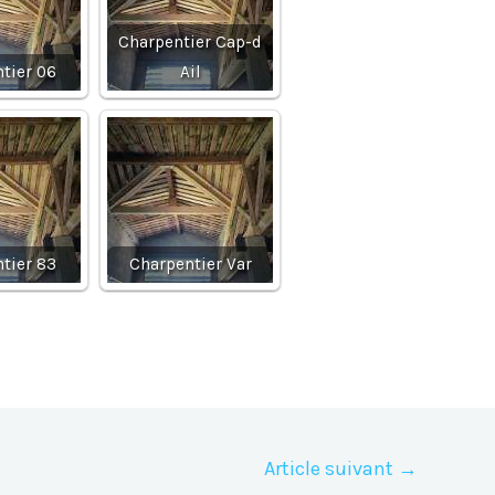
Charpentier Cap-d
tier 06
Ail
tier 83
Charpentier Var
Article suivant
→