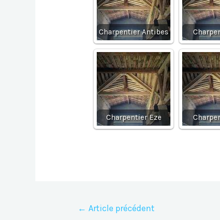
Charpentier Antibes
Charpen
Charpentier Eze
Charpen
Navigation
←
Article précédent
de