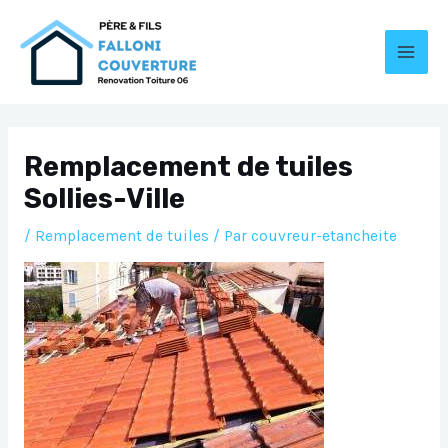
Aller
au
contenu
MAI
MEN
Remplacement de tuiles
Sollies-Ville
/
Remplacement de tuiles
/ Par
couvreur-etancheite