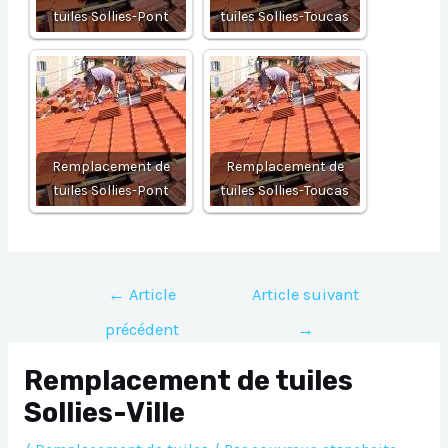
tuiles Sollies-Pont
tuiles Sollies-Toucas
Remplacement de
Remplacement de
tuiles Sollies-Pont
tuiles Sollies-Toucas
Navigation
←
Article
Article suivant
de
précédent
→
l’article
Remplacement de tuiles
Sollies-Ville