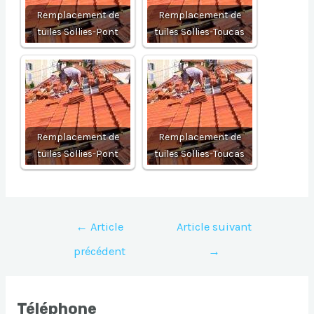
Remplacement de
Remplacement de
tuiles Sollies-Pont
tuiles Sollies-Toucas
Remplacement de
Remplacement de
tuiles Sollies-Pont
tuiles Sollies-Toucas
Navigation
←
Article
Article suivant
de
précédent
→
l’article
Téléphone