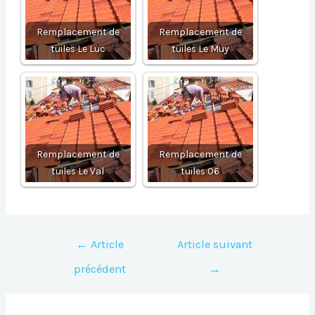
Remplacement de
Remplacement de
tuiles Le Luc
tuiles Le Muy
Remplacement de
Remplacement de
tuiles Le Val
tuiles 06
Navigation
←
Article
Article suivant
de
précédent
→
l’article