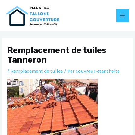
Aller
au
contenu
MAI
MEN
Remplacement de tuiles
Tanneron
/
Remplacement de tuiles
/ Par
couvreur-etancheite