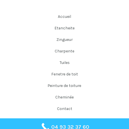
Accueil
Etancheite
Zingueur
Charpente
Tuiles
Fenetre de toit
Peinture de toiture
Cheminée
Contact
04 93 32 37 60
Copyright © 2026 Falloni Couverture Père et Fils