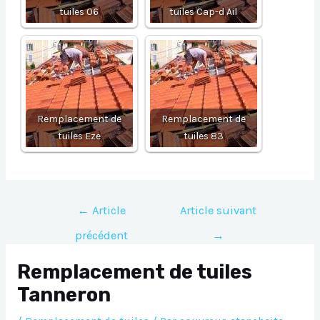
tuiles 06
tuiles Cap-d Ail
Remplacement de
Remplacement de
tuiles Eze
tuiles 83
Navigation
←
Article
Article suivant
de
précédent
→
l’article
Remplacement de tuiles
Tanneron