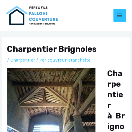
Aller
au
contenu
MAI
MEN
Charpentier Brignoles
/
Charpentier
/ Par
couvreur-etancheite
Cha
rpe
ntie
r
à Br
igno