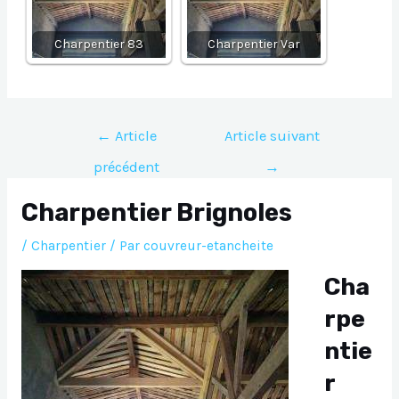
Charpentier 83
Charpentier Var
Navigation
←
Article
Article suivant
de
précédent
→
l’article
Charpentier Brignoles
/
Charpentier
/ Par
couvreur-etancheite
Cha
rpe
ntie
r