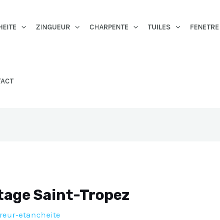
HEITE
ZINGUEUR
CHARPENTE
TUILES
FENETRE
TACT
itage Saint-Tropez
reur-etancheite