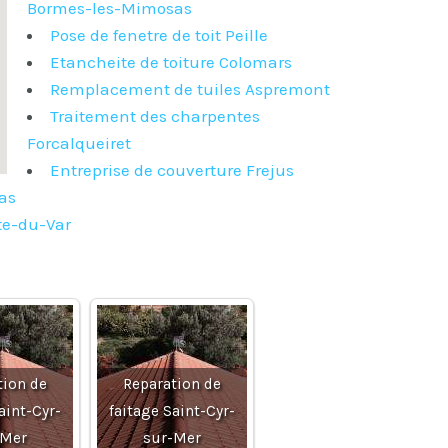
Bormes-les-Mimosas
Pose de fenetre de toit Peille
Etancheite de toiture Colomars
Remplacement de tuiles Aspremont
Traitement des charpentes
Forcalqueiret
Entreprise de couverture Frejus
as
tte-du-Var
tion de
Reparation de
aint-Cyr-
faitage Saint-Cyr-
-Mer
sur-Mer