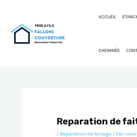
Aller
au
ACCUEIL
ETANC
contenu
CHEMINÉE
CON
Reparation de fa
/
Reparation de faitage
/ Par
couv