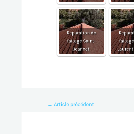
Reparation de
Repara
faitage Saint-
faitage
Jeannet
Laurent
Navigation
←
Article précédent
de
l’article