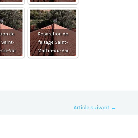
tion de
Reparation de
 Saint-
faitage Saint-
-du-Var
Martin-du-Var
Article suivant
→