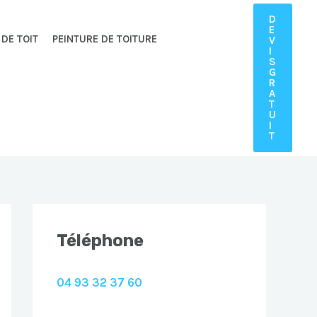
D
E
 DE TOIT
PEINTURE DE TOITURE
V
I
S
G
R
A
T
U
I
T
Téléphone
04 93 32 37 60