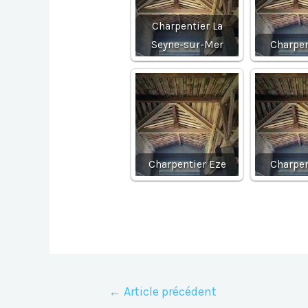
Charpentier La
Seyne-sur-Mer
Charpen
Charpentier Eze
Charpen
Navigation
←
Article précédent
de