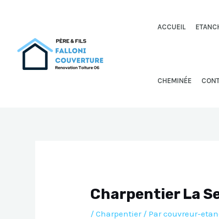
Aller
au
ACCUEIL
ETANC
contenu
CHEMINÉE
CON
Charpentier La S
/
Charpentier
/ Par
couvreur-etan