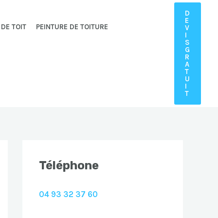
D
E
 DE TOIT
PEINTURE DE TOITURE
V
I
S
G
R
A
T
U
I
T
Téléphone
04 93 32 37 60