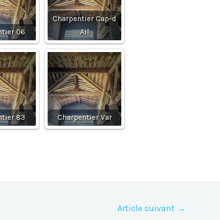
Charpentier Cap-d
tier 06
Ail
tier 83
Charpentier Var
Article suivant
→