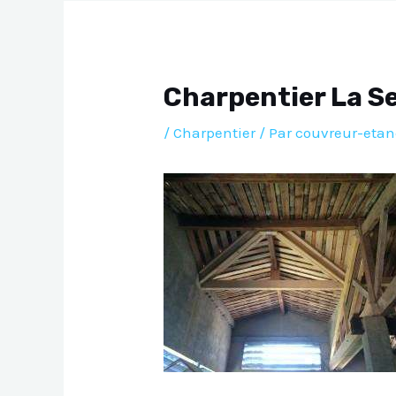
l’article
Charpentier La S
/
Charpentier
/ Par
couvreur-etan