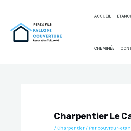
Aller
au
ACCUEIL
ETANC
contenu
CHEMINÉE
CON
Charpentier Le Ca
/
Charpentier
/ Par
couvreur-etan