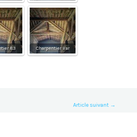
tier 83
Charpentier Var
Article suivant
→