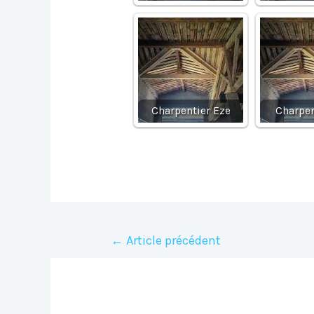
Charpentier Eze
Charpen
Navigation
←
Article précédent
de
l’article