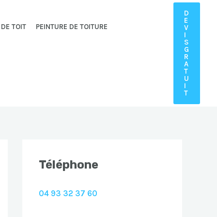
D
E
 DE TOIT
PEINTURE DE TOITURE
V
I
S
G
R
A
T
U
I
T
Téléphone
04 93 32 37 60