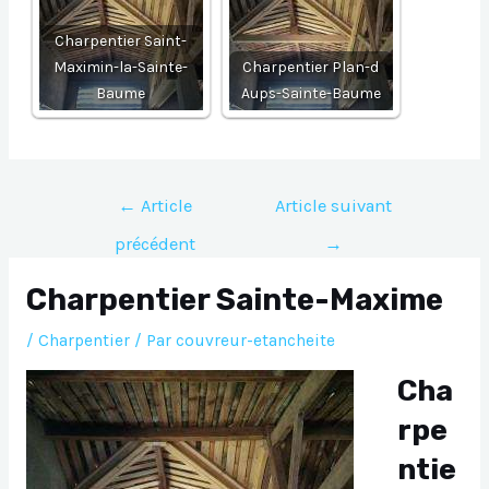
Charpentier Saint-
Maximin-la-Sainte-
Charpentier Plan-d
Baume
Aups-Sainte-Baume
Navigation
←
Article
Article suivant
de
précédent
→
l’article
Charpentier Sainte-Maxime
/
Charpentier
/ Par
couvreur-etancheite
Cha
rpe
ntie