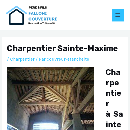
Aller
au
contenu
MAI
MEN
Charpentier Sainte-Maxime
/
Charpentier
/ Par
couvreur-etancheite
Cha
rpe
ntie
r
à Sa
inte