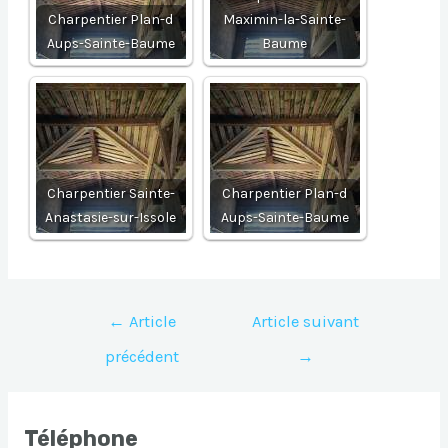
Charpentier Plan-d
Maximin-la-Sainte-
Aups-Sainte-Baume
Baume
Charpentier Sainte-
Charpentier Plan-d
Anastasie-sur-Issole
Aups-Sainte-Baume
Navigation
←
Article
Article suivant
de
précédent
→
l’article
Téléphone