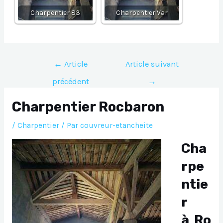
Charpentier 83
Charpentier Var
Navigation
←
Article
Article suivant
de
précédent
→
l’article
Charpentier Rocbaron
/
Charpentier
/ Par
couvreur-etancheite
Cha
rpe
ntie
r
à Ro