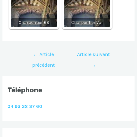
Charpentier 83
Charpentier Var
Navigation
←
Article
Article suivant
de
précédent
→
l’article
Téléphone
04 93 32 37 60