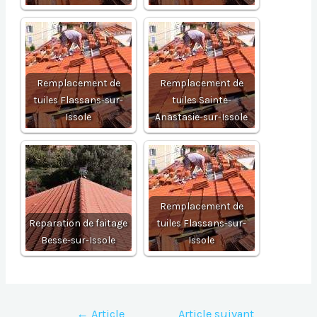
Remplacement de
Remplacement de
tuiles Flassans-sur-
tuiles Sainte-
Issole
Anastasie-sur-Issole
Remplacement de
Reparation de faitage
tuiles Flassans-sur-
Besse-sur-Issole
Issole
Navigation
←
Article
Article suivant