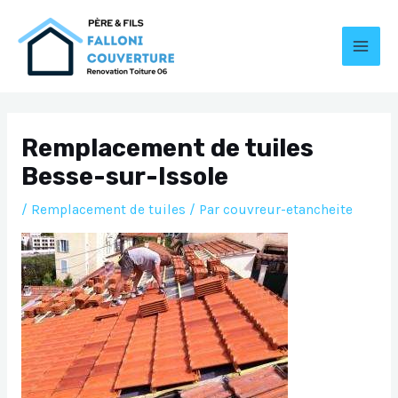
Aller
au
contenu
MAI
MEN
Remplacement de tuiles
Besse-sur-Issole
/
Remplacement de tuiles
/ Par
couvreur-etancheite