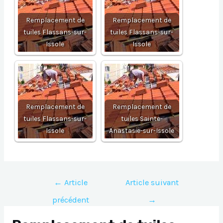
Remplacement de
Remplacement de
tuiles Flassans-sur-
tuiles Flassans-sur-
Issole
Issole
Remplacement de
Remplacement de
tuiles Flassans-sur-
tuiles Sainte-
Issole
Anastasie-sur-Issole
Navigation
←
Article
Article suivant
de
précédent
→
l’article