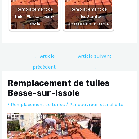
Remplacement de
Remplacement de
tuiles Flassans-sur-
tuiles Sainte-
Issole
Anastasie-sur-Issole
Navigation
←
Article
Article suivant
de
précédent
→
l’article
Remplacement de tuiles
Besse-sur-Issole
/
Remplacement de tuiles
/ Par
couvreur-etancheite