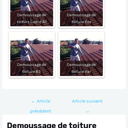
Demoussage de
Demoussage de
toiture Cap-d Ail
toiture Eze
Demoussage de
Demoussage de
toiture 83
toiture Var
Navigation
←
Article
Article suivant
de
précédent
→
l’article
Demoussage de toiture