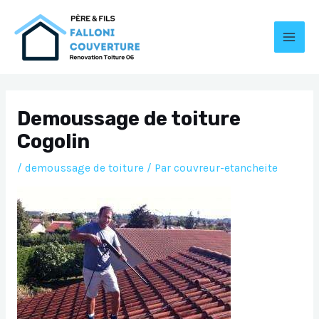
Aller
au
contenu
MAI
MEN
Demoussage de toiture
Cogolin
/
demoussage de toiture
/ Par
couvreur-etancheite