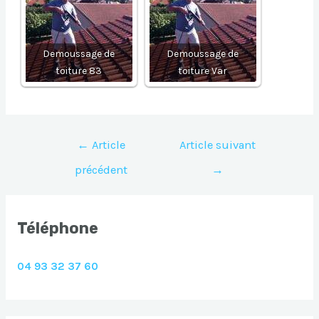
Demoussage de
Demoussage de
toiture 83
toiture Var
Navigation
←
Article
Article suivant
de
précédent
→
l’article
Téléphone
04 93 32 37 60