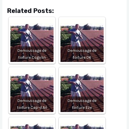
Related Posts:
Demoussage de
Demoussage de
toiture Cogolin
toiture 06
Demoussage de
Demoussage de
toiture Cap-d Ail
toiture Eze