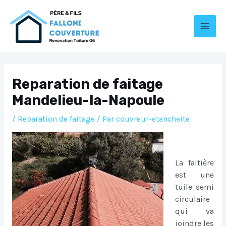
Aller
au
contenu
MAI
MEN
Reparation de faitage
Mandelieu-la-Napoule
/
Reparation de faitage
/ Par
couvreur-etancheite
La faitière
est une
tuile semi
circulaire
qui va
joindre les