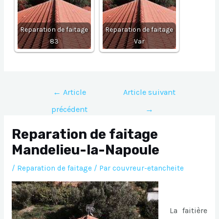
Reparation de faitage
Reparation de faitage
83
Var
Navigation
←
Article
Article suivant
de
précédent
→
l’article
Reparation de faitage
Mandelieu-la-Napoule
/
Reparation de faitage
/ Par
couvreur-etancheite
La faitière