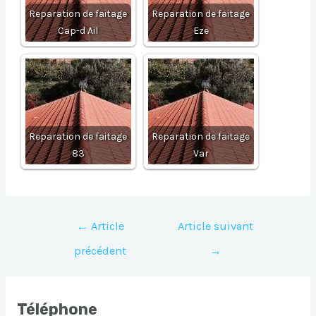
Reparation de faitage
Reparation de faitage
Cap-d Ail
Eze
Reparation de faitage
Reparation de faitage
83
Var
Navigation
←
Article
Article suivant
de
précédent
→
l’article
Téléphone