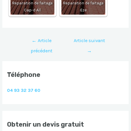
Reparation de faitage
Reparation de faitage
Cap-d Ail
Eze
Navigation
←
Article
Article suivant
de
précédent
→
l’article
Téléphone
04 93 32 37 60
Obtenir un devis gratuit