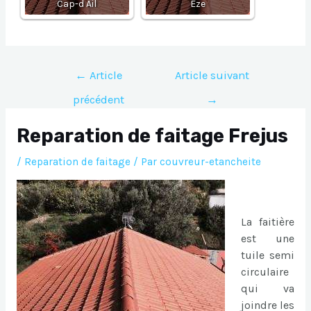
Cap-d Ail
Eze
Navigation
←
Article
Article suivant
de
précédent
→
l’article
Reparation de faitage Frejus
/
Reparation de faitage
/ Par
couvreur-etancheite
La faitière
est une
tuile semi
circulaire
qui va
joindre les