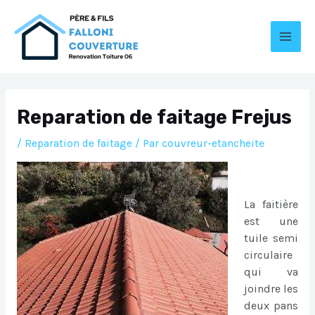
Aller
au
contenu
MAI
MEN
Reparation de faitage Frejus
/
Reparation de faitage
/ Par
couvreur-etancheite
La faitière
est une
tuile semi
circulaire
qui va
joindre les
deux pans