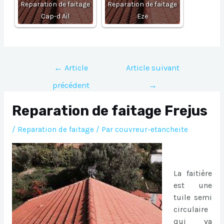
Reparation de faitage
Reparation de faitage
Cap-d Ail
Eze
Navigation
←
Article
Article suivant
de
précédent
→
l’article
Reparation de faitage Frejus
/
Reparation de faitage
/ Par
couvreur-etancheite
La faitière
est une
tuile semi
circulaire
qui va