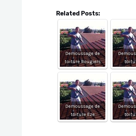
Related Posts:
Demoussage de
Demous
toiture Rougiers
toitu
Demoussage de
Demous
toiture Eze
toitu