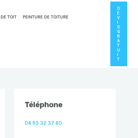
D
E
 DE TOIT
PEINTURE DE TOITURE
V
I
S
G
R
A
T
U
I
T
Téléphone
04 93 32 37 60