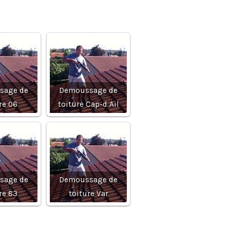
sage de
Demoussage de
re 06
toiture Cap-d Ail
sage de
Demoussage de
re 83
toiture Var