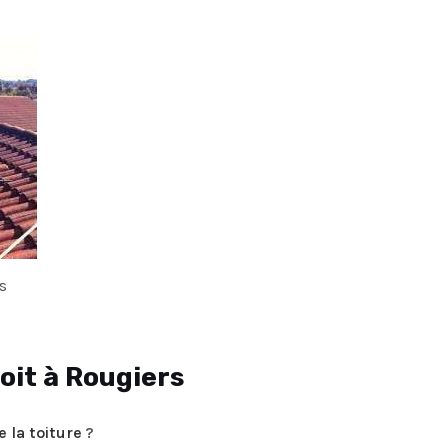
s
oit à Rougiers
 la toiture
?