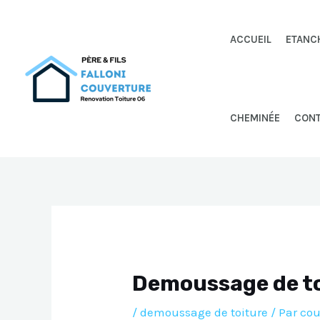
Aller
au
ACCUEIL
ETANC
contenu
CHEMINÉE
CON
Demoussage de to
/
demoussage de toiture
/ Par
cou