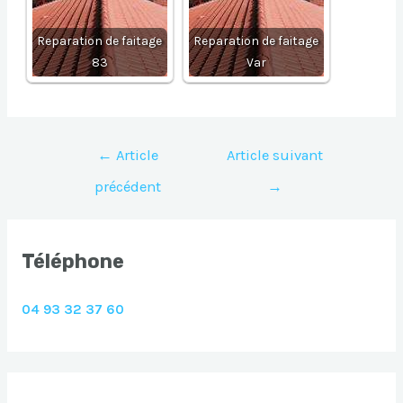
Reparation de faitage
Reparation de faitage
83
Var
Navigation
←
Article
Article suivant
de
précédent
→
l’article
Téléphone
04 93 32 37 60