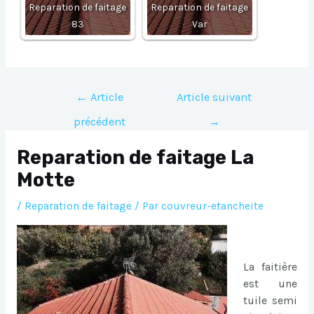
Reparation de faitage
Reparation de faitage
83
Var
Navigation
←
Article
Article suivant
de
précédent
→
l’article
Reparation de faitage La
Motte
/
Reparation de faitage
/ Par
couvreur-etancheite
La faitière
est une
tuile semi