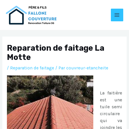
Aller
au
contenu
MAI
MEN
Reparation de faitage La
Motte
/
Reparation de faitage
/ Par
couvreur-etancheite
La faitière
est une
tuile semi
circulaire
qui va
joindre les