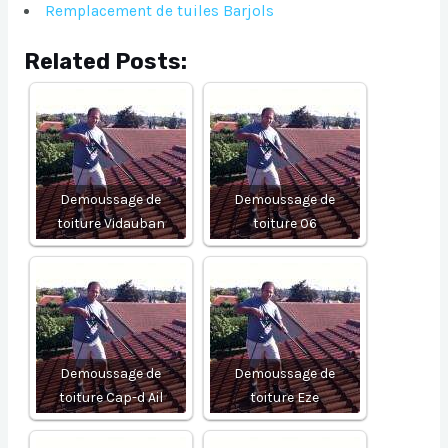
Remplacement de tuiles Barjols
Related Posts:
Demoussage de
Demoussage de
toiture Vidauban
toiture 06
Demoussage de
Demoussage de
toiture Cap-d Ail
toiture Eze