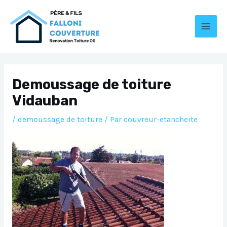
Aller
au
contenu
MAI
MEN
Demoussage de toiture
Vidauban
/
demoussage de toiture
/ Par
couvreur-etancheite