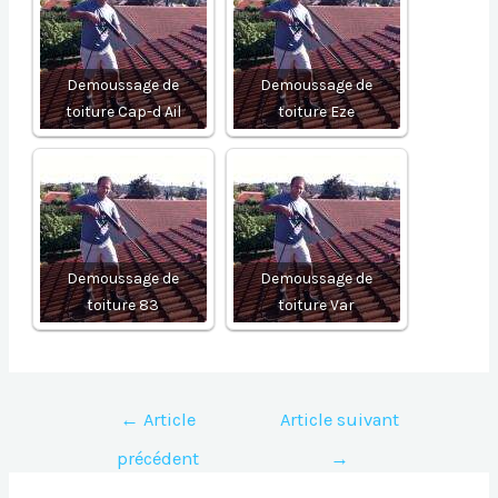
Demoussage de
Demoussage de
toiture Cap-d Ail
toiture Eze
Demoussage de
Demoussage de
toiture 83
toiture Var
Navigation
←
Article
Article suivant
de
précédent
→
l’article