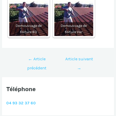
Demoussage de
Demoussage de
toiture 83
toiture Var
Navigation
←
Article
Article suivant
de
précédent
→
l’article
Téléphone
04 93 32 37 60