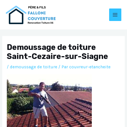
Aller
au
contenu
MAI
MEN
Demoussage de toiture
Saint-Cezaire-sur-Siagne
/
demoussage de toiture
/ Par
couvreur-etancheite