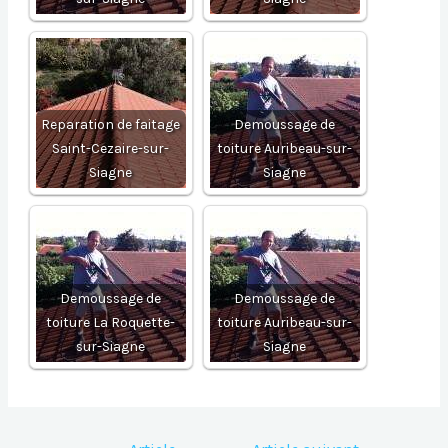
Reparation de faitage
Demoussage de
Saint-Cezaire-sur-
toiture Auribeau-sur-
Siagne
Siagne
Demoussage de
Demoussage de
toiture La Roquette-
toiture Auribeau-sur-
sur-Siagne
Siagne
Navigation