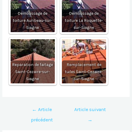
Demoussage de
Demoussage de
toiture Auribeau-sur-
toiture La Roquette-
Siagne
sur-Siagne
Reparation de faitage
Remplacement de
Saint-Cezaire-sur-
tuiles Saint-Cezaire-
Siagne
sur-Siagne
Navigation
←
Article
Article suivant
de
précédent
→
l’article