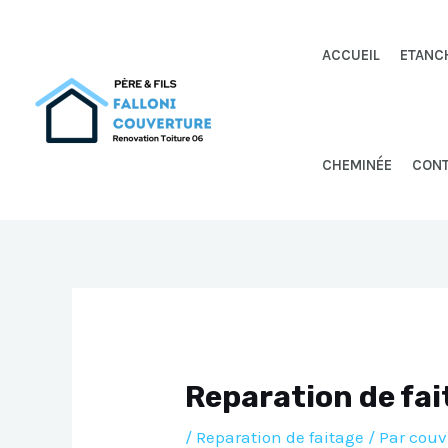
Aller
au
ACCUEIL
ETANC
contenu
CHEMINÉE
CON
Reparation de fa
/
Reparation de faitage
/ Par
couv