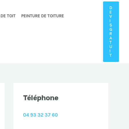
D
E
 DE TOIT
PEINTURE DE TOITURE
V
I
S
G
R
A
T
U
I
T
Téléphone
04 93 32 37 60