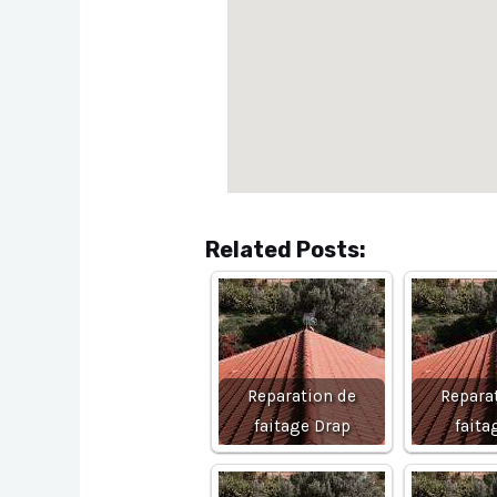
Related Posts:
Reparation de
Repara
faitage Drap
faita