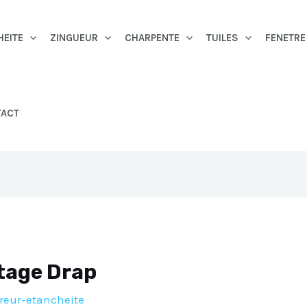
HEITE
ZINGUEUR
CHARPENTE
TUILES
FENETRE
TACT
itage Drap
reur-etancheite