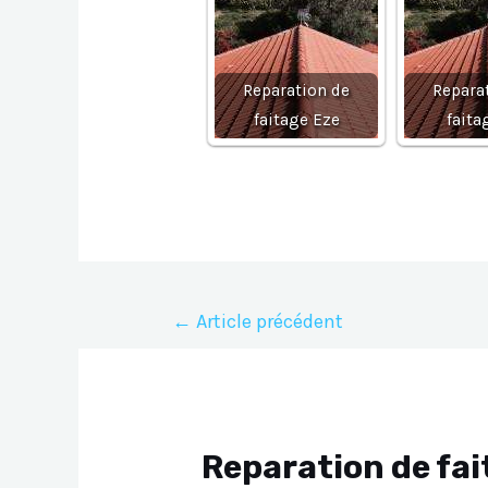
Reparation de
Repara
faitage Eze
faita
Navigation
←
Article précédent
de
l’article
Reparation de fa