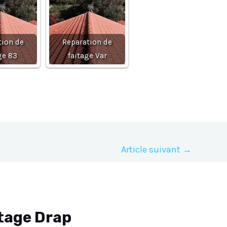
tion de
Reparation de
ge 83
faitage Var
Article suivant
→
itage Drap