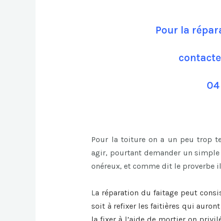
Pour la répar
contacte
04
Pour la toiture on a un peu trop 
agir, pourtant demander un simple c
onéreux, et comme dit le proverbe i
L
a
réparation du faitage
peut consi
soit à refixer les faitières qui auro
la fixer à l’aide de mortier on privi