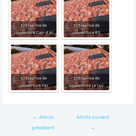
Entreprise de
Entreprise de
couverture Cap-d Ail
couverture 83
Entreprise de
Entreprise de
couverture Var
couverture Le Luc
Navigation
←
Article
Article suivant
de
précédent
→
l’article