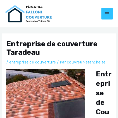
Aller
au
contenu
MAI
MEN
Entreprise de couverture
Taradeau
/
entreprise de couverture
/ Par
couvreur-etancheite
Entr
epri
se
de
Cou