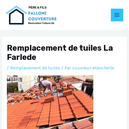
Aller
au
contenu
MAI
MEN
Remplacement de tuiles La
Farlede
/
Remplacement de tuiles
/ Par
couvreur-etancheite