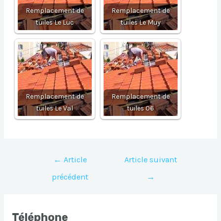
Remplacement de
Remplacement de
tuiles Le Luc
tuiles Le Muy
Remplacement de
Remplacement de
tuiles Le Val
tuiles 06
Navigation
←
Article
Article suivant
de
précédent
→
l’article
Téléphone