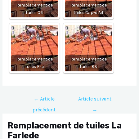
Remplacement de
Remplacement de
tuiles 06
tuiles Cap-d Ail
Remplacement de
Remplacement de
tuiles Eze
tuiles 83
Navigation
←
Article
Article suivant
de
précédent
→
l’article
Remplacement de tuiles La
Farlede