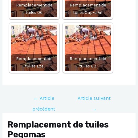
Remplacement de
Remplacement de
tuiles 06
tuiles Cap-d Ail
Remplacement de
Remplacement de
tuiles Eze
tuiles 83
Navigation
←
Article
Article suivant
de
précédent
→
l’article
Remplacement de tuiles
Pegomas