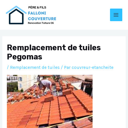
Aller
au
contenu
MAI
MEN
Remplacement de tuiles
Pegomas
/
Remplacement de tuiles
/ Par
couvreur-etancheite