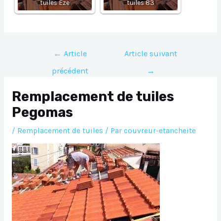
tuiles Eze
tuiles 83
Navigation
←
Article
Article suivant
de
précédent
→
l’article
Remplacement de tuiles
Pegomas
/
Remplacement de tuiles
/ Par
couvreur-etancheite