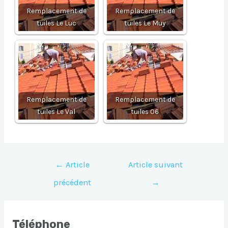
Remplacement de
Remplacement de
tuiles Le Luc
tuiles Le Muy
Remplacement de
Remplacement de
tuiles Le Val
tuiles 06
Navigation
←
Article
Article suivant
de
précédent
→
l’article
Téléphone