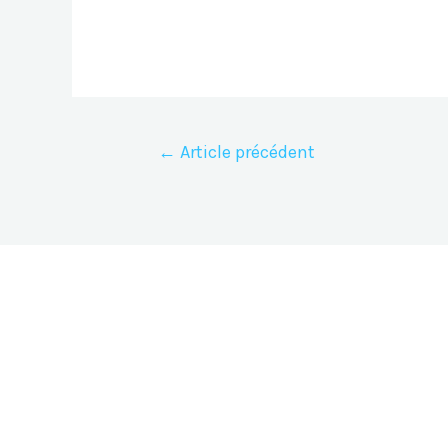
Navigation
←
Article précédent
de
l’article