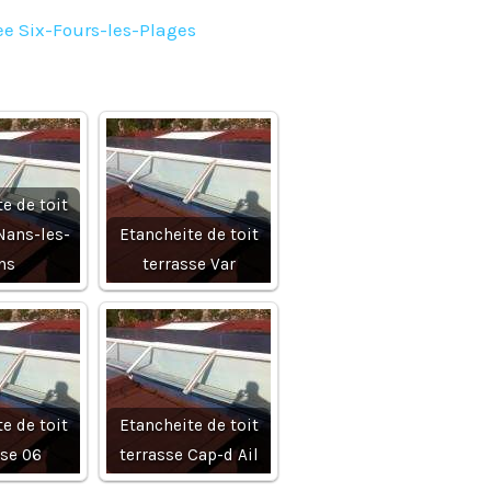
e Six-Fours-les-Plages
e de toit
Nans-les-
Etancheite de toit
ns
terrasse Var
e de toit
Etancheite de toit
sse 06
terrasse Cap-d Ail