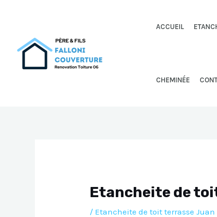
Aller
au
ACCUEIL
ETANC
contenu
CHEMINÉE
CON
Etancheite de toi
/
Etancheite de toit terrasse Juan 