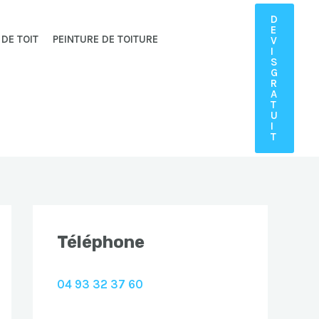
D
E
 DE TOIT
PEINTURE DE TOITURE
V
I
S
G
R
A
T
U
I
T
Téléphone
04 93 32 37 60