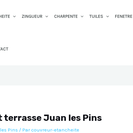
HEITE
ZINGUEUR
CHARPENTE
TUILES
FENETRE
TACT
t terrasse Juan les Pins
les Pins
/ Par
couvreur-etancheite