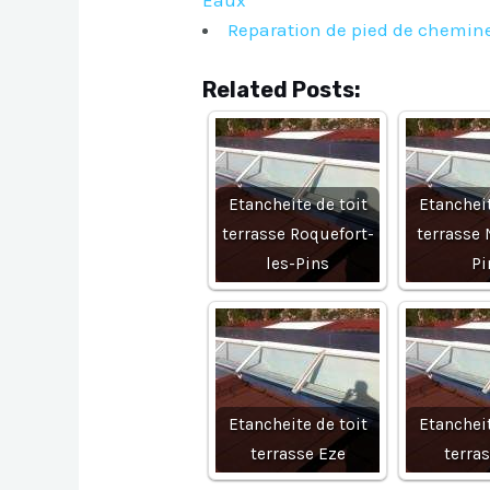
Reparation de pied de chemine
Related Posts:
Etancheite de toit
Etancheit
terrasse Roquefort-
terrasse 
les-Pins
Pi
Etancheite de toit
Etancheit
terrasse Eze
terra