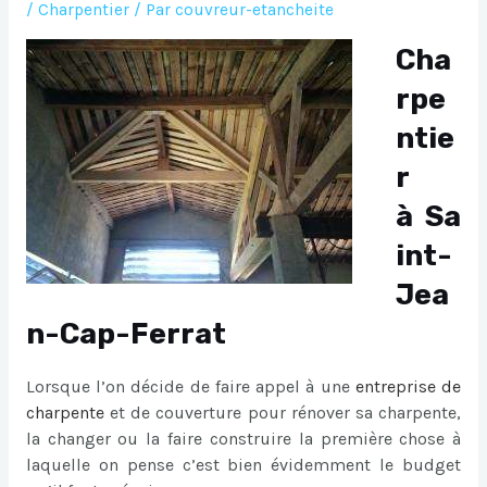
/
Charpentier
/ Par
couvreur-etancheite
Cha
rpe
ntie
r
à Sa
int-
Jea
n-Cap-Ferrat
Lorsque l’on décide de faire appel à une
entreprise de
charpente
et de couverture pour rénover sa charpente,
la changer ou la faire construire la première chose à
laquelle on pense c’est bien évidemment le budget