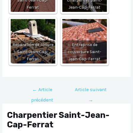
Saint-Jean-Cap-
charpentes Saint-
Ferrat
Jean-Cap-Ferrat
Reparation de toiture
Entreprise de
Saint-Jean-Cap-
couverture Saint-
Ferrat
Jean-Cap-Ferrat
Navigation
←
Article
Article suivant
de
précédent
→
l’article
Charpentier Saint-Jean-
Cap-Ferrat