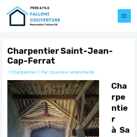
Aller
au
contenu
MAI
MEN
Charpentier Saint-Jean-
Cap-Ferrat
/
Charpentier
/ Par
couvreur-etancheite
Cha
rpe
ntie
r
à Sa