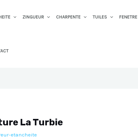
HEITE
ZINGUEUR
CHARPENTE
TUILES
FENETRE
TACT
ture La Turbie
reur-etancheite