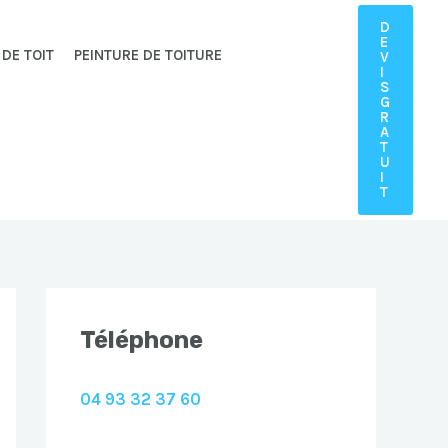
D
E
 DE TOIT
PEINTURE DE TOITURE
V
I
S
G
R
A
T
U
I
T
Téléphone
04 93 32 37 60