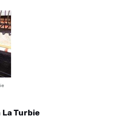
ie
à La Turbie