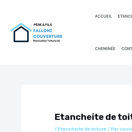
Aller
au
ACCUEIL
ETANC
contenu
CHEMINÉE
CON
Etancheite de toi
/
Etancheite de toiture
/ Par
couv