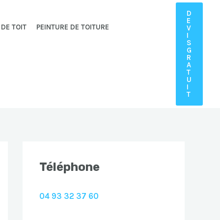
D
E
 DE TOIT
PEINTURE DE TOITURE
V
I
S
G
R
A
T
U
I
T
Téléphone
04 93 32 37 60