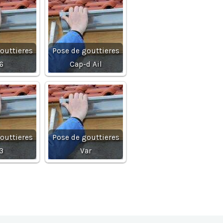
outtieres
Pose de gouttieres
6
Cap-d Ail
outtieres
Pose de gouttieres
3
Var