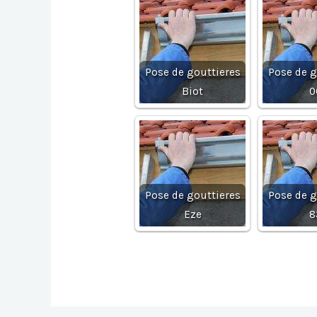
Pose de gouttieres
Pose de g
Biot
0
Pose de gouttieres
Pose de g
Eze
8