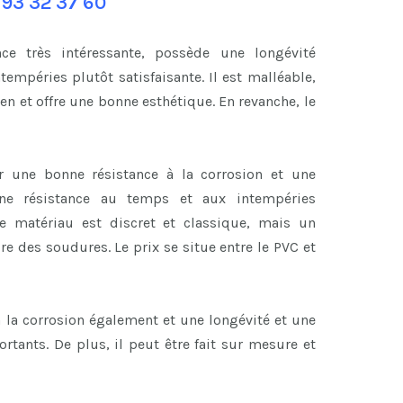
 93 32 37 60
ce très intéressante, possède une longévité
tempéries plutôt satisfaisante. Il est malléable,
 et offre une bonne esthétique. En revanche, le
r une bonne résistance à la corrosion et une
’une résistance au temps et aux intempéries
ce matériau est discret et classique, mais un
ire des soudures. Le prix se situe entre le PVC et
à la corrosion également et une longévité et une
tants. De plus, il peut être fait sur mesure et