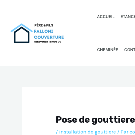
Aller
au
ACCUEIL
ETANC
contenu
CHEMINÉE
CON
Pose de gouttiere
/
installation de gouttiere
/ Par
co