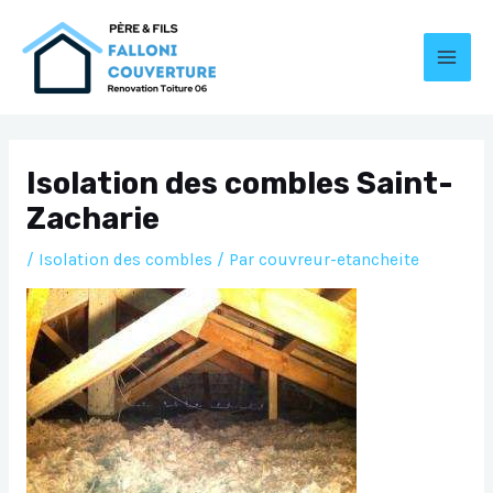
Aller
au
contenu
MAI
MEN
Isolation des combles Saint-
Zacharie
/
Isolation des combles
/ Par
couvreur-etancheite