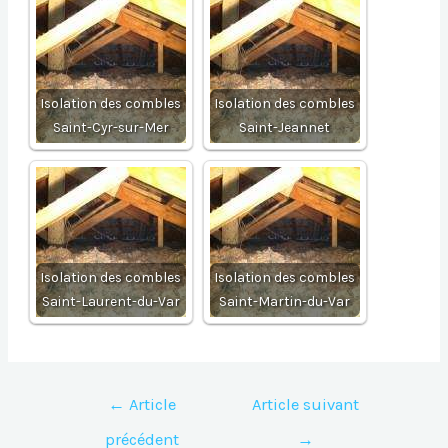
Isolation des combles
Isolation des combles
Saint-Cyr-sur-Mer
Saint-Jeannet
Isolation des combles
Isolation des combles
Saint-Laurent-du-Var
Saint-Martin-du-Var
Navigation
←
Article
Article suivant
de
précédent
→
l’article