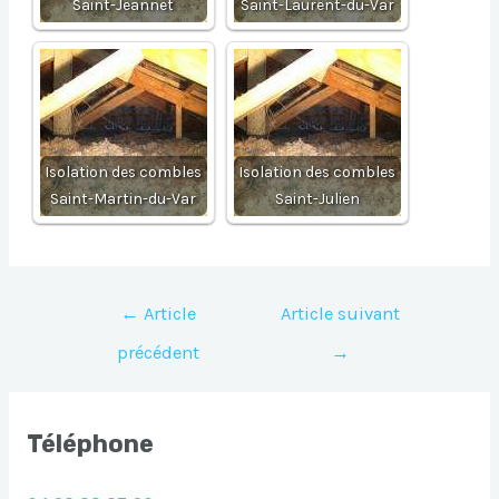
Saint-Jeannet
Saint-Laurent-du-Var
Isolation des combles
Isolation des combles
Saint-Martin-du-Var
Saint-Julien
Navigation
←
Article
Article suivant
de
précédent
→
l’article
Téléphone