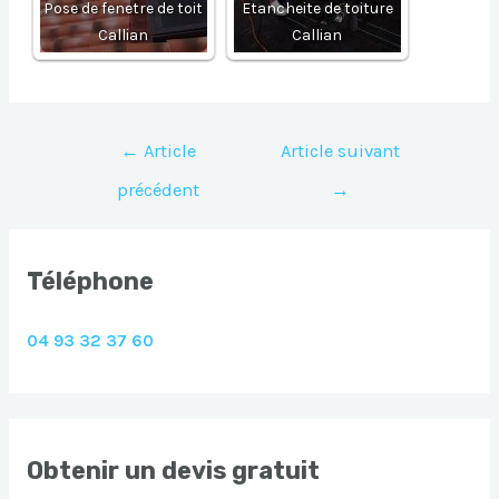
Pose de fenetre de toit
Etancheite de toiture
Callian
Callian
Navigation
←
Article
Article suivant
de
précédent
→
l’article
Téléphone
04 93 32 37 60
Obtenir un devis gratuit