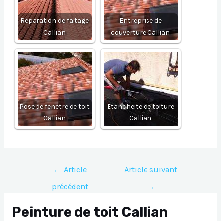
Reparation de faitage
Entreprise de
Callian
couverture Callian
Pose de fenetre de toit
Etancheite de toiture
Callian
Callian
Navigation
←
Article
Article suivant
de
précédent
→
l’article
Peinture de toit Callian