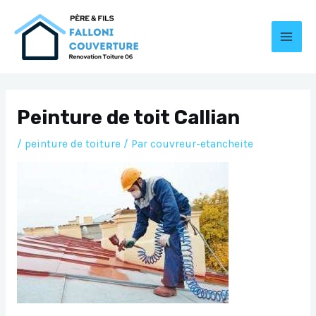
Aller
au
contenu
MAI
MEN
Peinture de toit Callian
/
peinture de toiture
/ Par
couvreur-etancheite