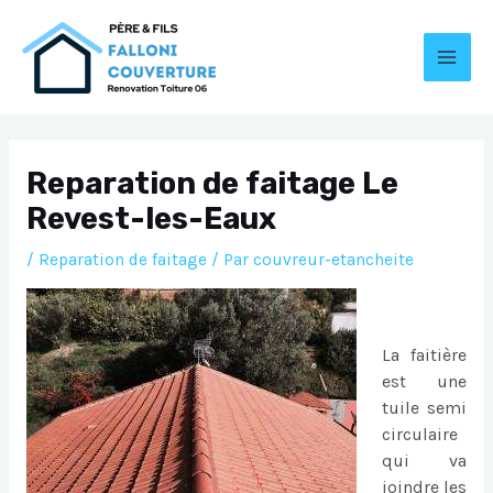
Aller
au
contenu
MAI
MEN
Reparation de faitage Le
Revest-les-Eaux
/
Reparation de faitage
/ Par
couvreur-etancheite
La faitière
est une
tuile semi
circulaire
qui va
joindre les