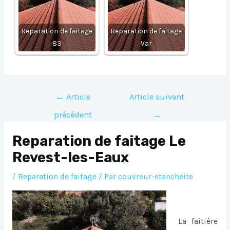
Reparation de faitage
Reparation de faitage
83
Var
Navigation
←
Article
Article suivant
de
précédent
→
l’article
Reparation de faitage Le
Revest-les-Eaux
/
Reparation de faitage
/ Par
couvreur-etancheite
La faitière