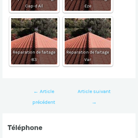
Cap-d Ail
Eze
Reparation de faitage
Reparation de faitage
83
Var
Navigation
←
Article
Article suivant
de
précédent
→
l’article
Téléphone