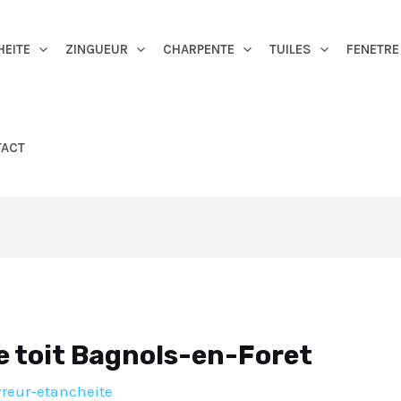
HEITE
ZINGUEUR
CHARPENTE
TUILES
FENETRE
TACT
e toit Bagnols-en-Foret
reur-etancheite