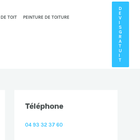
D
E
 DE TOIT
PEINTURE DE TOITURE
V
I
S
G
R
A
T
U
I
T
Téléphone
04 93 32 37 60