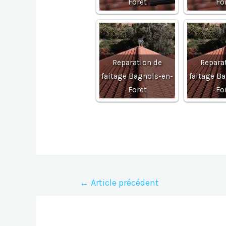
Foret
Fo
Reparation de
Repara
faitage Bagnols-en-
faitage B
Foret
Fo
Navigation
←
Article précédent
de
l’article