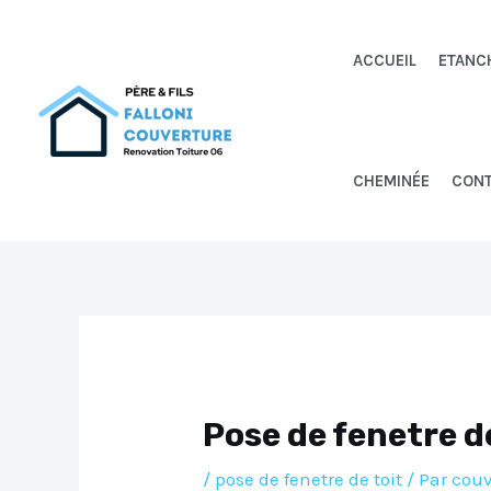
Aller
au
ACCUEIL
ETANC
contenu
CHEMINÉE
CON
Pose de fenetre d
/
pose de fenetre de toit
/ Par
couv