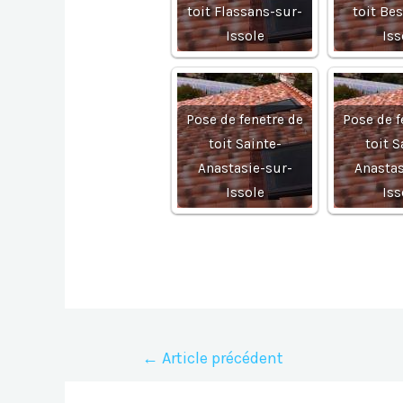
toit Flassans-sur-
toit Be
Issole
Iss
Pose de fenetre de
Pose de f
toit Sainte-
toit S
Anastasie-sur-
Anastas
Issole
Iss
Navigation
←
Article précédent
de
l’article