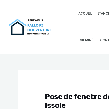
Aller
au
ACCUEIL
ETANC
contenu
CHEMINÉE
CON
Pose de fenetre d
Issole