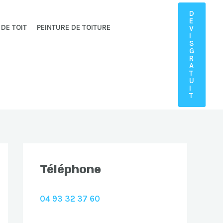
D
E
 DE TOIT
PEINTURE DE TOITURE
V
I
S
G
R
A
T
U
I
T
Téléphone
04 93 32 37 60