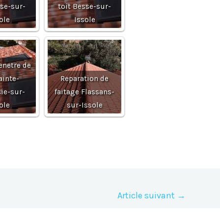
sse-sur-
toit Besse-sur-
ole
Issole
enetre de
ainte-
Reparation de
ie-sur-
faitage Flassans-
ole
sur-Issole
Article suivant
→