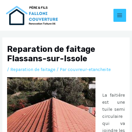
Aller
au
contenu
MAI
MEN
Reparation de faitage
Flassans-sur-Issole
/
Reparation de faitage
/ Par
couvreur-etancheite
La faitière
est une
tuile semi
circulaire
qui va
joindre les