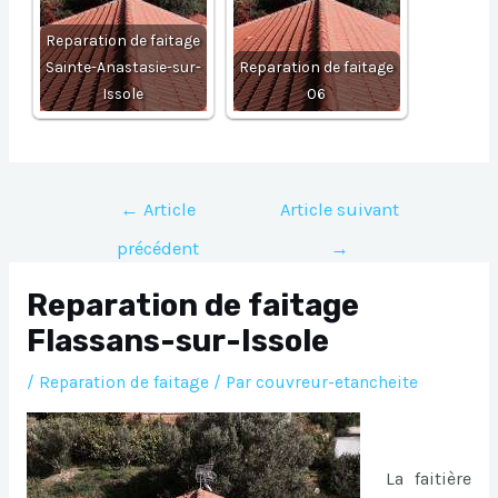
Reparation de faitage
Sainte-Anastasie-sur-
Reparation de faitage
Issole
06
Navigation
←
Article
Article suivant
de
précédent
→
l’article
Reparation de faitage
Flassans-sur-Issole
/
Reparation de faitage
/ Par
couvreur-etancheite
La faitière