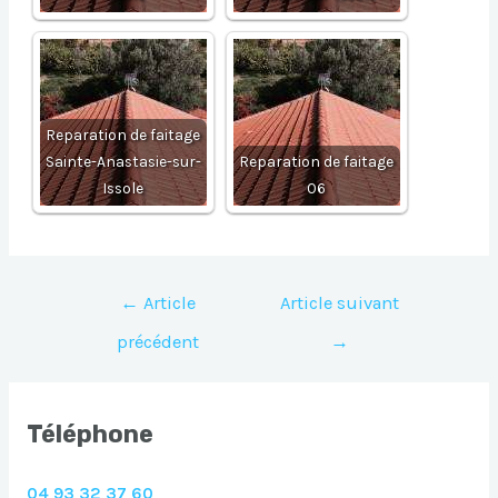
Reparation de faitage
Sainte-Anastasie-sur-
Reparation de faitage
Issole
06
Navigation
←
Article
Article suivant
de
précédent
→
l’article
Téléphone
04 93 32 37 60