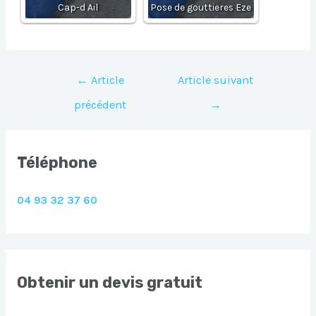
Cap-d Ail
Pose de gouttieres Eze
Navigation
←
Article
Article suivant
de
précédent
→
l’article
Téléphone
04 93 32 37 60
Obtenir un devis gratuit