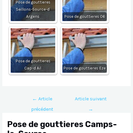
Pose de gouttieres
Seillons-Source-d
Argens
Pose de gouttieres 06
Pose de gouttieres
Cap-d Ail
Pose de gouttieres Eze
Navigation
←
Article
Article suivant
de
précédent
→
l’article
Pose de gouttieres Camps-