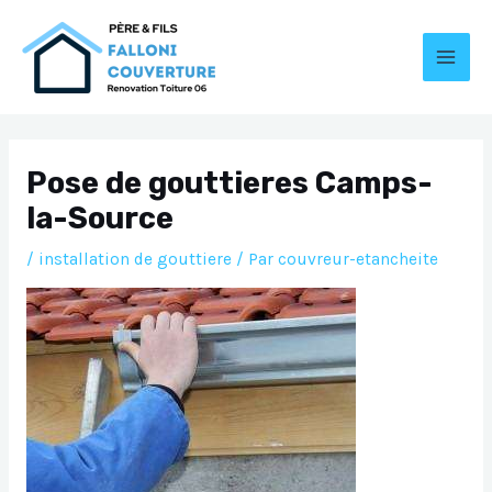
Aller
au
contenu
MAI
MEN
Pose de gouttieres Camps-
la-Source
/
installation de gouttiere
/ Par
couvreur-etancheite