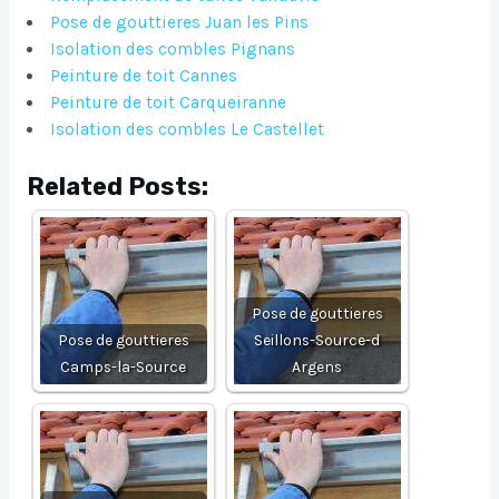
Pose de gouttieres Juan les Pins
Isolation des combles Pignans
Peinture de toit Cannes
Peinture de toit Carqueiranne
Isolation des combles Le Castellet
Related Posts:
Pose de gouttieres
Pose de gouttieres
Seillons-Source-d
Camps-la-Source
Argens