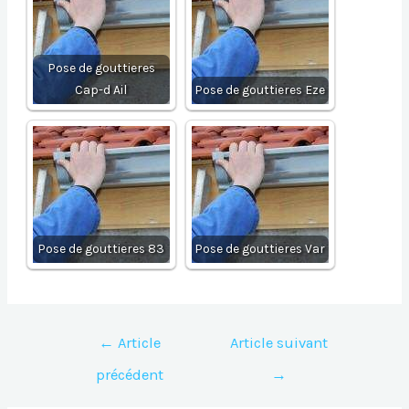
Pose de gouttieres
Cap-d Ail
Pose de gouttieres Eze
Pose de gouttieres 83
Pose de gouttieres Var
Navigation
←
Article
Article suivant
de
précédent
→
l’article