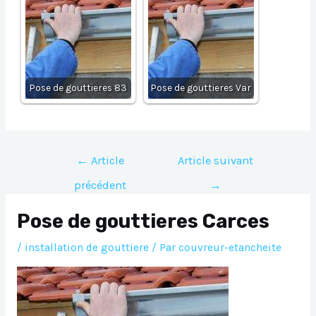
Pose de gouttieres 83
Pose de gouttieres Var
Navigation
←
Article
Article suivant
de
précédent
→
l’article
Pose de gouttieres Carces
/
installation de gouttiere
/ Par
couvreur-etancheite