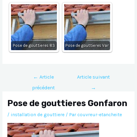
Pose de gouttieres 83
Pose de gouttieres Var
Navigation
←
Article
Article suivant
de
précédent
→
l’article
Pose de gouttieres Gonfaron
/
installation de gouttiere
/ Par
couvreur-etancheite