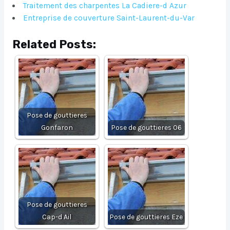
Traitement des charpentes La Cadiere-d Azur
Entreprise de couverture Saint-Laurent-du-Var
Related Posts:
Pose de gouttieres
Gonfaron
Pose de gouttieres 06
Pose de gouttieres
Cap-d Ail
Pose de gouttieres Eze