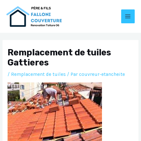
Aller
au
contenu
MAI
MEN
Remplacement de tuiles
Gattieres
/
Remplacement de tuiles
/ Par
couvreur-etancheite