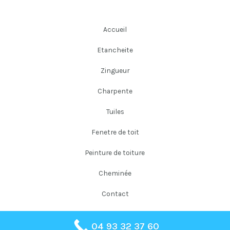
Accueil
Etancheite
Zingueur
Charpente
Tuiles
Fenetre de toit
Peinture de toiture
Cheminée
Contact
04 93 32 37 60
Copyright © 2026 Falloni Couverture Père et Fils