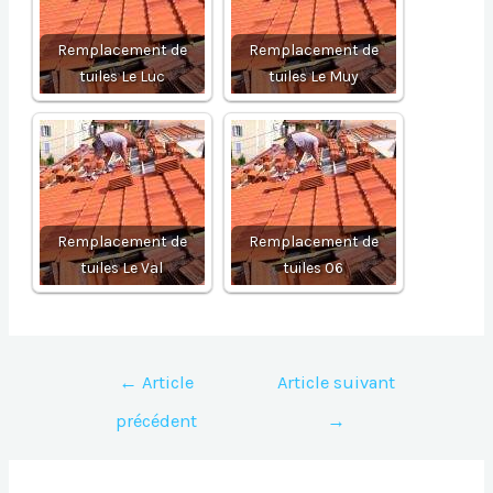
Remplacement de
Remplacement de
tuiles Le Luc
tuiles Le Muy
Remplacement de
Remplacement de
tuiles Le Val
tuiles 06
Navigation
←
Article
Article suivant
de
précédent
→
l’article