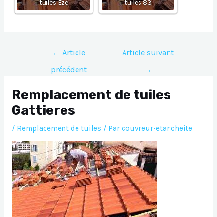
tuiles Eze
tuiles 83
Navigation
←
Article
Article suivant
de
précédent
→
l’article
Remplacement de tuiles
Gattieres
/
Remplacement de tuiles
/ Par
couvreur-etancheite