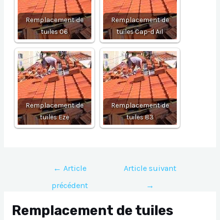
Remplacement de
Remplacement de
tuiles 06
tuiles Cap-d Ail
Remplacement de
Remplacement de
tuiles Eze
tuiles 83
Navigation
←
Article
Article suivant
de
précédent
→
l’article
Remplacement de tuiles