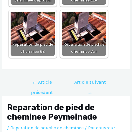
cheminee Cap-d Ail
cheminee Eze
Reparation de pied de
Reparation de pied de
cheminee 83
cheminee Var
Navigation
←
Article
Article suivant
de
précédent
→
l’article
Reparation de pied de
cheminee Peymeinade
/
Reparation de souche de cheminee
/ Par
couvreur-