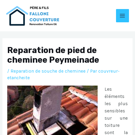
Aller
au
contenu
MAI
MEN
Reparation de pied de
cheminee Peymeinade
/
Reparation de souche de cheminee
/ Par
couvreur-
etancheite
Les
éléments
les plus
sensibles
sur une
toiture
sont la