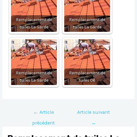
Remplacement de
Remplacement de
tuiles La Garde
tuiles La Garde
Remplacement de
Remplacement de
tuiles La Garde
tuiles 06
Navigation
←
Article
Article suivant
de
précédent
→
l’article