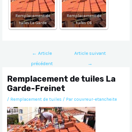
Remplacement de
Remplacement de
tuiles La Garde
tuiles 06
Navigation
←
Article
Article suivant
de
précédent
→
l’article
Remplacement de tuiles La
Garde-Freinet
/
Remplacement de tuiles
/ Par
couvreur-etancheite