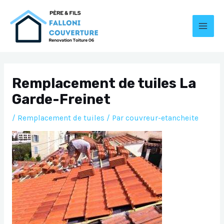
Aller
au
contenu
MAI
MEN
Remplacement de tuiles La
Garde-Freinet
/
Remplacement de tuiles
/ Par
couvreur-etancheite