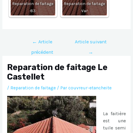
Reparation de faitage
Reparation de faitage
83
Var
Navigation
←
Article
Article suivant
de
précédent
→
l’article
Reparation de faitage Le
Castellet
/
Reparation de faitage
/ Par
couvreur-etancheite
La faitière
est une
tuile semi