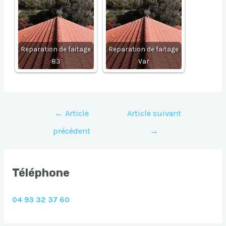
Reparation de faitage
Reparation de faitage
83
Var
Navigation
←
Article
Article suivant
de
précédent
→
l’article
Téléphone
04 93 32 37 60