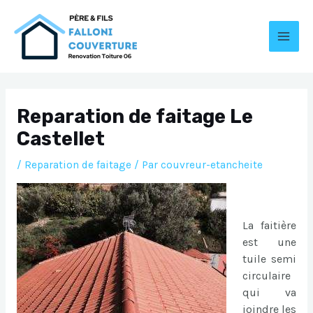
Aller
au
contenu
MAI
MEN
Reparation de faitage Le
Castellet
/
Reparation de faitage
/ Par
couvreur-etancheite
La faitière
est une
tuile semi
circulaire
qui va
joindre les