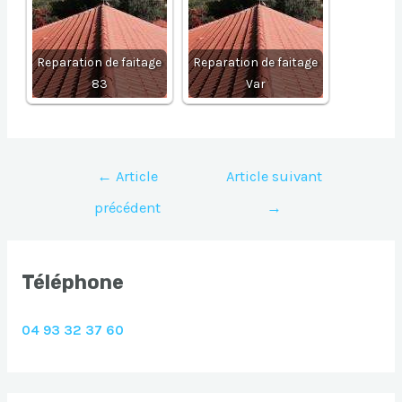
Reparation de faitage
Reparation de faitage
83
Var
Navigation
←
Article
Article suivant
de
précédent
→
l’article
Téléphone
04 93 32 37 60