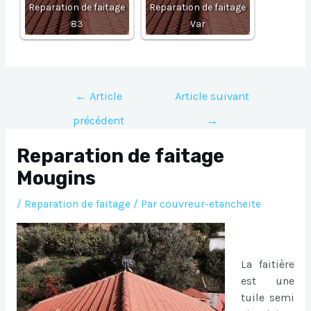
Reparation de faitage
Reparation de faitage
83
Var
Navigation
←
Article
Article suivant
de
précédent
→
l’article
Reparation de faitage
Mougins
/
Reparation de faitage
/ Par
couvreur-etancheite
La faitière
est une
tuile semi