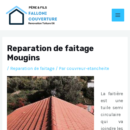
Aller
au
contenu
MAI
MEN
Reparation de faitage
Mougins
/
Reparation de faitage
/ Par
couvreur-etancheite
La faitière
est une
tuile semi
circulaire
qui va
joindre les