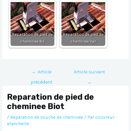
Reparation de pied de
Reparation de pied de
cheminee 83
cheminee Var
Navigation
←
Article
Article suivant
de
précédent
→
l’article
Reparation de pied de
cheminee Biot
/
Reparation de souche de cheminee
/ Par
couvreur-
etancheite