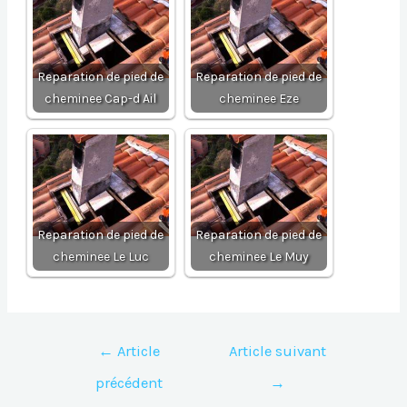
Reparation de pied de
Reparation de pied de
cheminee Cap-d Ail
cheminee Eze
Reparation de pied de
Reparation de pied de
cheminee Le Luc
cheminee Le Muy
Navigation
←
Article
Article suivant
de
précédent
→
l’article