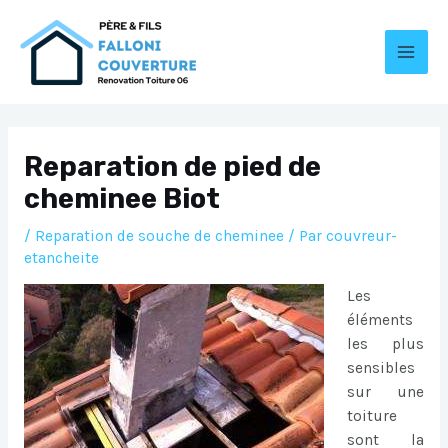
Aller
au
contenu
MAI
MEN
Reparation de pied de
cheminee Biot
/
Reparation de souche de cheminee
/ Par
couvreur-
etancheite
Les
éléments
les plus
sensibles
sur une
toiture
sont la