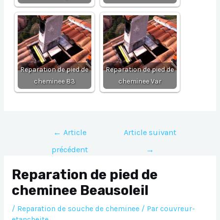
Reparation de pied de
Reparation de pied de
cheminee 83
cheminee Var
Navigation
←
Article
Article suivant
de
précédent
→
l’article
Reparation de pied de
cheminee Beausoleil
/
Reparation de souche de cheminee
/ Par
couvreur-
etancheite