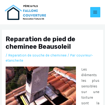
Aller
au
contenu
MAI
MEN
Reparation de pied de
cheminee Beausoleil
/
Reparation de souche de cheminee
/ Par
couvreur-
etancheite
Les
éléments
les plus
sensibles
sur une
toiture
sont la