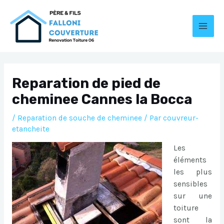
Aller
au
contenu
MAI
MEN
Reparation de pied de
cheminee Cannes la Bocca
/
Reparation de souche de cheminee
/ Par
couvreur-
etancheite
Les
éléments
les plus
sensibles
sur une
toiture
sont la