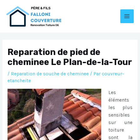
Aller
au
contenu
MAI
MEN
Reparation de pied de
cheminee Le Plan-de-la-Tour
/
Reparation de souche de cheminee
/ Par
couvreur-
etancheite
Les
éléments
les plus
sensibles
sur une
toiture
sont la