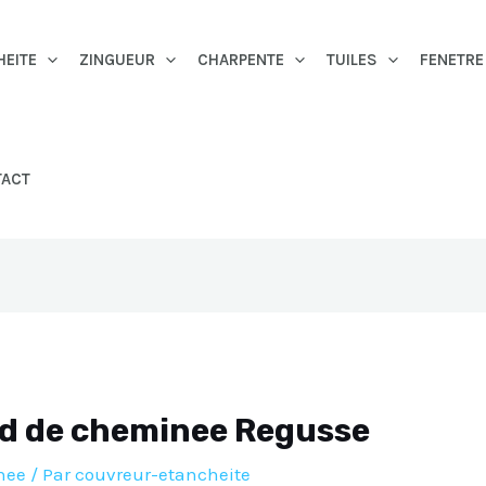
HEITE
ZINGUEUR
CHARPENTE
TUILES
FENETRE
TACT
ed de cheminee Regusse
nee
/ Par
couvreur-etancheite