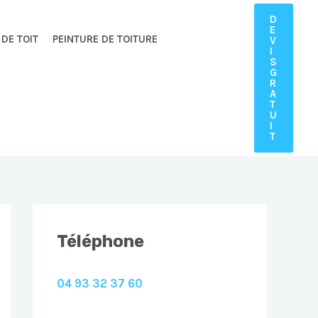
D
E
 DE TOIT
PEINTURE DE TOITURE
V
I
S
G
R
A
T
U
I
T
Téléphone
04 93 32 37 60