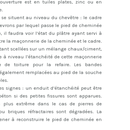
couverture est en tuiles plates, zinc ou en
e.
te se situent au niveau du chevêtre : le cadre
chevrons par lequel passe le pied de cheminée
e, il faudra voir l’état du plâtre ayant servi à
tre la maçonnerie de la cheminée et le cadre.
s étant scellées sur un mélange chaux/ciment,
re à niveau l’étanchéité de cette maçonnerie
e de toiture pour la refaire. Les bandes
 également remplacées au pied de la souche
les.
s signes : un enduit d’étanchéité peut être
ton si des petites fissures sont apparues.
a plus extrême dans le cas de pierres de
 ou briques réfractaires sont dégradées. La
ener à reconstruire le pied de cheminée en