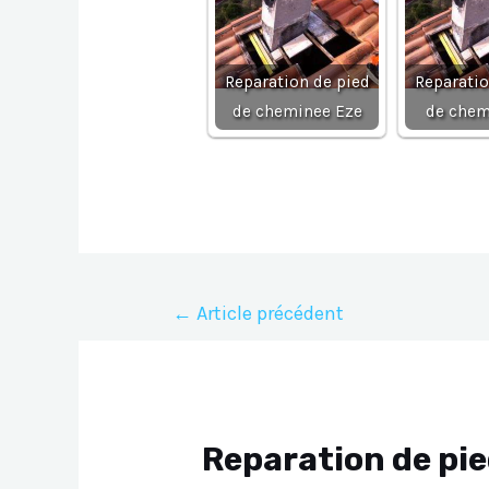
Reparation de pied
Reparatio
de cheminee Eze
de chem
Navigation
←
Article précédent
de
l’article
Reparation de pi