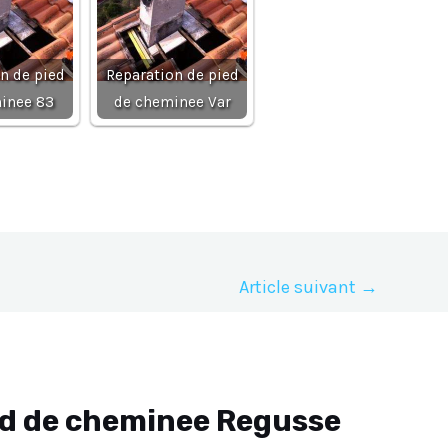
n de pied
Reparation de pied
inee 83
de cheminee Var
Article suivant
→
ed de cheminee Regusse