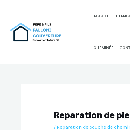
Aller
au
ACCUEIL
ETANC
contenu
CHEMINÉE
CON
Reparation de pi
/
Reparation de souche de chemi