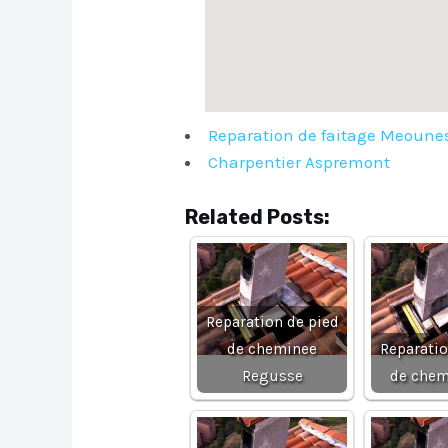
Reparation de faitage Meoune
Charpentier Aspremont
Related Posts:
Reparation de pied
de cheminee
Reparatio
Regusse
de chem