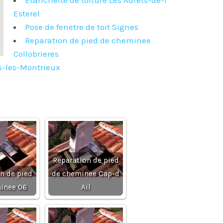
Etancheite de toiture Les Adrets-de-l
Esterel
Pose de fenetre de toit Signes
Reparation de pied de cheminee
Collobrieres
s-les-Montrieux
Reparation de pied
n de pied
de cheminee Cap-d
inee 06
Ail