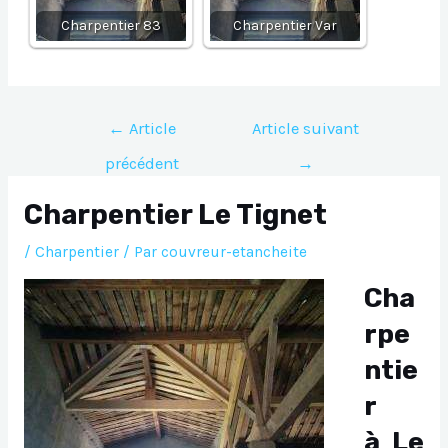
Charpentier 83
Charpentier Var
Navigation
←
Article
Article suivant
de
précédent
→
l’article
Charpentier Le Tignet
/
Charpentier
/ Par
couvreur-etancheite
Cha
rpe
ntie
r
à Le