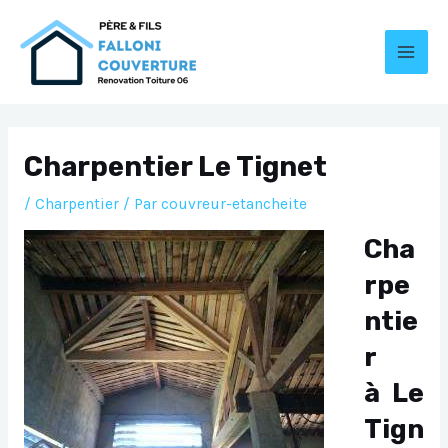
Aller
au
contenu
MAI
MEN
Charpentier Le Tignet
/
Charpentier
/ Par
couvreur-etancheite
Cha
rpe
ntie
r
à Le
Tign