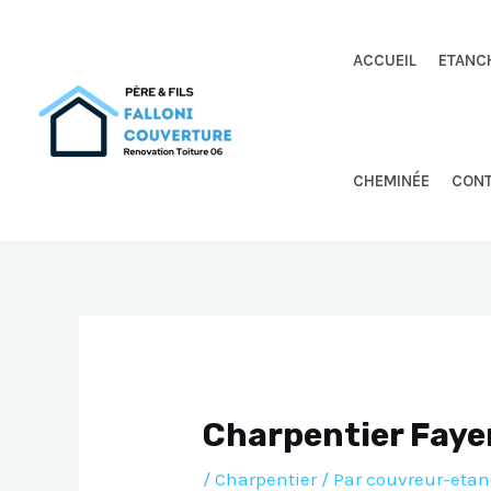
Aller
au
ACCUEIL
ETANC
contenu
CHEMINÉE
CON
Charpentier Fay
/
Charpentier
/ Par
couvreur-etan