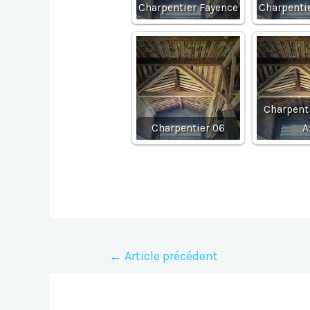
Charpentier Fayence
Charpenti
Charpent
Charpentier 06
A
Navigation
←
Article précédent
de
l’article