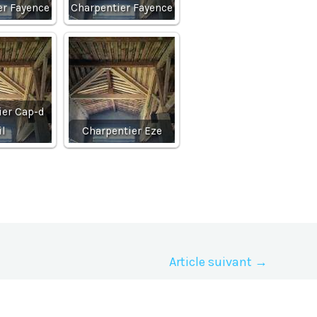
er Fayence
Charpentier Fayence
ier Cap-d
il
Charpentier Eze
Article suivant
→