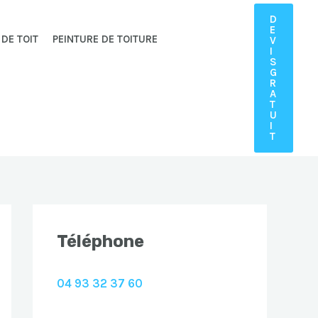
D
E
 DE TOIT
PEINTURE DE TOITURE
V
I
S
G
R
A
T
U
I
T
Téléphone
04 93 32 37 60