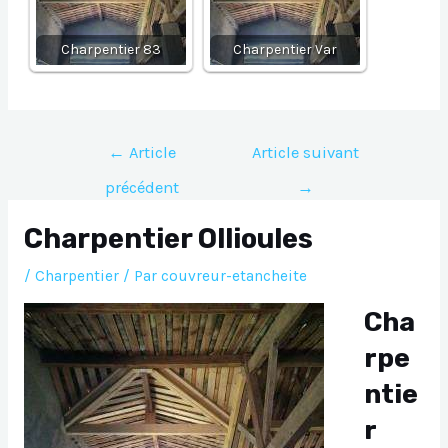
Charpentier 83
Charpentier Var
Navigation
←
Article
Article suivant
de
précédent
→
l’article
Charpentier Ollioules
/
Charpentier
/ Par
couvreur-etancheite
Cha
rpe
ntie
r