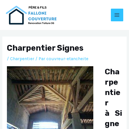
Aller
au
contenu
MAI
MEN
Charpentier Signes
/
Charpentier
/ Par
couvreur-etancheite
Cha
rpe
ntie
r
à Si
gne