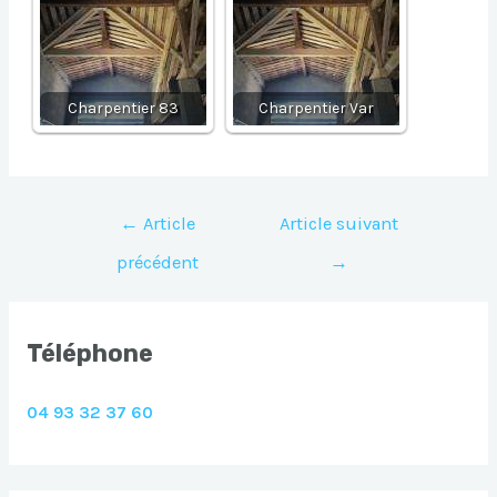
Charpentier 83
Charpentier Var
Navigation
←
Article
Article suivant
de
précédent
→
l’article
Téléphone
04 93 32 37 60