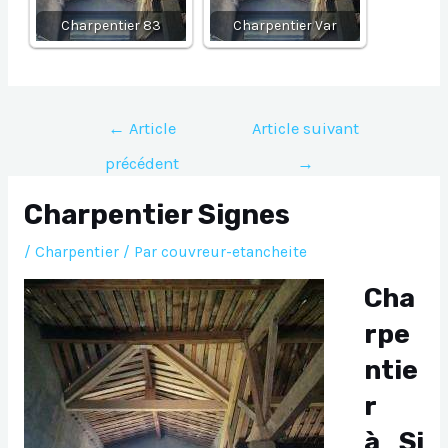
Charpentier 83
Charpentier Var
Navigation
←
Article
Article suivant
de
précédent
→
l’article
Charpentier Signes
/
Charpentier
/ Par
couvreur-etancheite
Cha
rpe
ntie
r
à Si