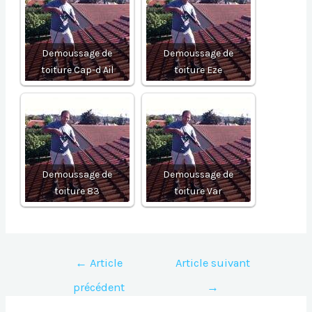
Demoussage de
Demoussage de
toiture Cap-d Ail
toiture Eze
Demoussage de
Demoussage de
toiture 83
toiture Var
Navigation
←
Article
Article suivant
de
précédent
→
l’article