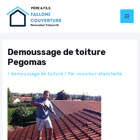
Aller
au
contenu
MAI
MEN
Demoussage de toiture
Pegomas
/
demoussage de toiture
/ Par
couvreur-etancheite