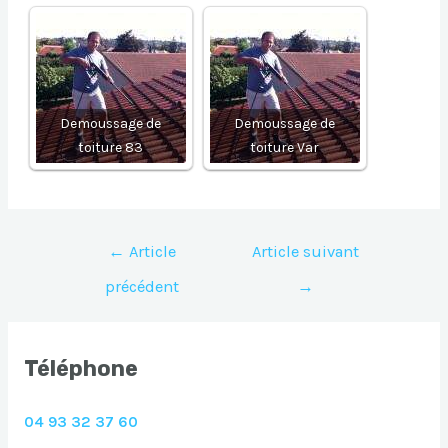
Demoussage de
Demoussage de
toiture 83
toiture Var
Navigation
←
Article
Article suivant
de
précédent
→
l’article
Téléphone
04 93 32 37 60