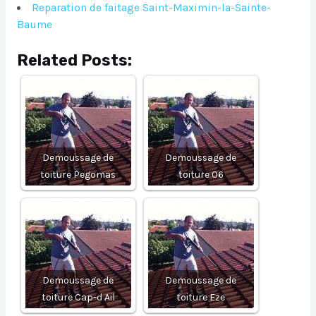
Reparation de faitage Saint-Maximin-la-Sainte-
Baume
Related Posts:
Demoussage de
Demoussage de
toiture Pegomas
toiture 06
Demoussage de
Demoussage de
toiture Cap-d Ail
toiture Eze