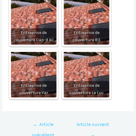
Entreprise de
Entreprise de
couverture Cap-d Ail
couverture 83
Entreprise de
Entreprise de
couverture Var
couverture Le Luc
Navigation
←
Article
Article suivant
de
précédent
→