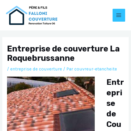
Aller
au
contenu
MAI
MEN
Entreprise de couverture La
Roquebrussanne
/
entreprise de couverture
/ Par
couvreur-etancheite
Entr
epri
se
de
Cou